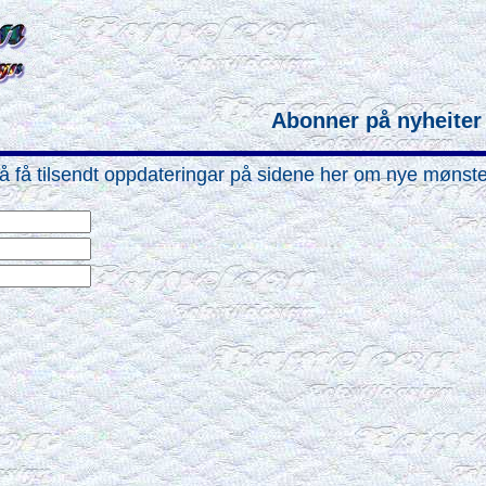
Abonner på nyheiter
or å få tilsendt oppdateringar på sidene her om nye mønst