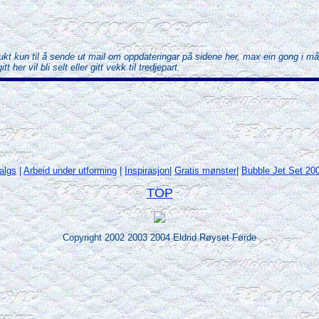
rukt kun til å sende ut mail om oppdateringar på sidene her, max ein gong i må
 her vil bli selt eller gitt vekk til tredjepart.
salgs
|
Arbeid under utforming
|
Inspirasjon
|
Gratis mønster
|
Bubble Jet Set 20
TOP
Copyright 2002 2003 2004 Eldrid Røyset Førde