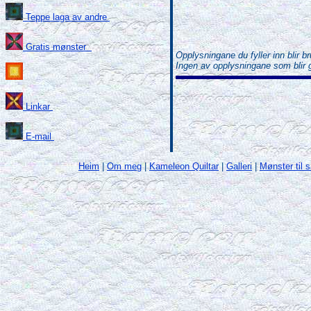
Teppe laga av andre
Gratis mønster
Opplysningane du fyller inn blir b
Ingen av opplysningane som blir gitt
Linkar
E-mail
Heim
|
Om meg
|
Kameleon Quiltar
|
Galleri
|
Mønster til 