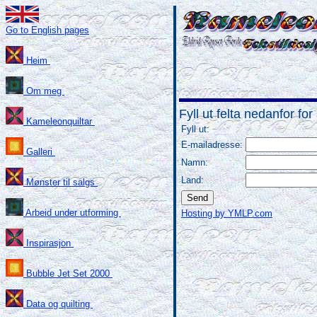
Go to English pages
Heim
Om meg
Fyll ut felta nedanfor f
Kameleonquiltar
Fyll ut:
E-mailadresse:
Galleri
Namn:
Land:
Mønster til salgs
Arbeid under utforming
Hosting by YMLP.com
Inspirasjon
Bubble Jet Set 2000
Data og quilting