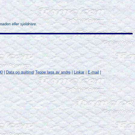
naden eller sjeldnare.
00
|
Data og quilting
|
Teppe laga av andre
|
Linkar
|
E-mail
|